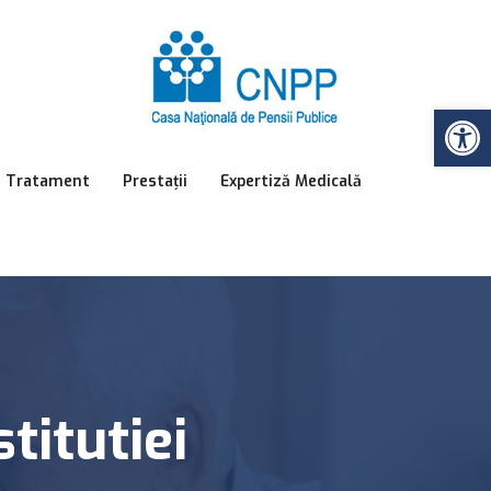
Op
e Tratament
Prestații
Expertiză Medicală
titutiei