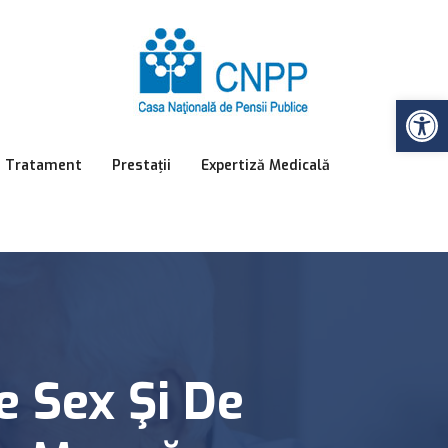
Op
e Tratament
Prestații
Expertiză Medicală
e Sex Şi De