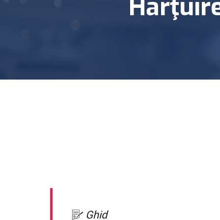
Hărţuir
Ghid