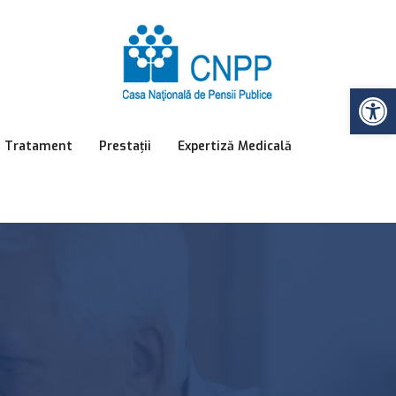
Op
e Tratament
Prestații
Expertiză Medicală